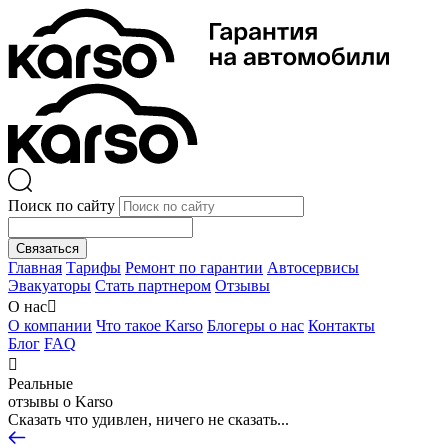
Поиск по сайту
Связаться
Главная
Тарифы
Ремонт по гарантии
Автосервисы
Эвакуаторы
Стать партнером
Отзывы
О нас

О компании
Что такое Karso
Блогеры о нас
Контакты
Блог
FAQ

Реальные
отзывы о Karso
Сказать что удивлен, ничего не сказать...