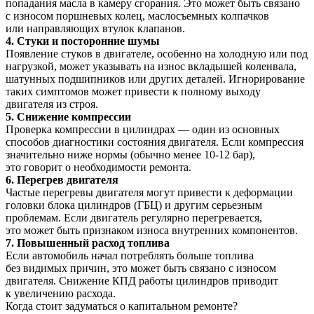
попадания масла в камеру сгорания. Это может быть связано
с износом поршневых колец, маслосъемных колпачков
или направляющих втулок клапанов.
4. Стуки и посторонние шумы
Появление стуков в двигателе, особенно на холодную или под
нагрузкой, может указывать на износ вкладышей коленвала,
шатунных подшипников или других деталей. Игнорирование
таких симптомов может привести к полному выходу
двигателя из строя.
5. Снижение компрессии
Проверка компрессии в цилиндрах — один из основных
способов диагностики состояния двигателя. Если компрессия
значительно ниже нормы (обычно менее 10-12 бар),
это говорит о необходимости ремонта.
6. Перегрев двигателя
Частые перегревы двигателя могут привести к деформации
головки блока цилиндров (ГБЦ) и другим серьезным
проблемам. Если двигатель регулярно перегревается,
это может быть признаком износа внутренних компонентов.
7. Повышенный расход топлива
Если автомобиль начал потреблять больше топлива
без видимых причин, это может быть связано с износом
двигателя. Снижение КПД работы цилиндров приводит
к увеличению расхода.
Когда стоит задуматься о капитальном ремонте?