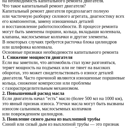
на необходимость капитального ремонта двигателя.
Что такое капитальный ремонт двигателя?
Капитальный ремонт двигателя предполагает полную
или частичную разборку силового агрегата, диагностику всех
его компонентов, замену изношенных деталей
и восстановление работоспособности. В процессе ремонта
могут быть заменены поршни, кольца, вкладыши коленвала,
клапаны, маслосъемные колпачки и другие элементы.
В некоторых случаях требуется расточка блока цилиндров
или шлифовка коленвала.
Основные признаки необходимости капитального ремонта
1. Снижение мощности двигателя
Если вы заметили, что автомобиль стал хуже разгоняться,
теряет мощность на подъемах или не тянет на высоких
оборотах, это может свидетельствовать о износе деталей
двигателя. Часто причиной являются изношенные поршневые
кольца, снижение компрессии или проблемы
с газораспределительным механизмом.
2. Повышенный расход масла
Если двигатель начал "есть" масло (более 500 мл на 1000 км),
это явный признак износа. Утечки масла могут быть вызваны
износом сальников, маслосъемных колпачков
или повреждением цилиндров.
3. Появление сизого дыма из выхлопной трубы
Синий или сизый дым из выхлопной трубы — это признак