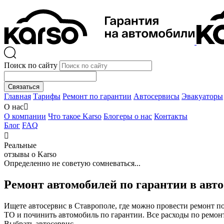
Поиск по сайту
Связаться
Главная
Тарифы
Ремонт по гарантии
Автосервисы
Эвакуаторы
О нас

О компании
Что такое Karso
Блогеры о нас
Контакты
Блог
FAQ

Реальные
отзывы о Karso
Определенно не советую сомневаться...
Ремонт автомобилей по гарантии в авт
Ищете автосервис в Ставрополе, где можно провести ремонт 
ТО и починить автомобиль по гарантии. Все расходы по ремон
Выбрать автосервис