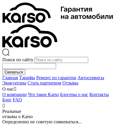
Поиск по сайту
Связаться
Главная
Тарифы
Ремонт по гарантии
Автосервисы
Эвакуаторы
Стать партнером
Отзывы
О нас

О компании
Что такое Karso
Блогеры о нас
Контакты
Блог
FAQ

Реальные
отзывы о Karso
Определенно не советую сомневаться...