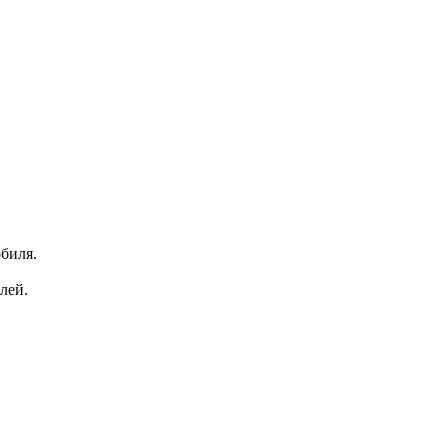
биля.
лей.