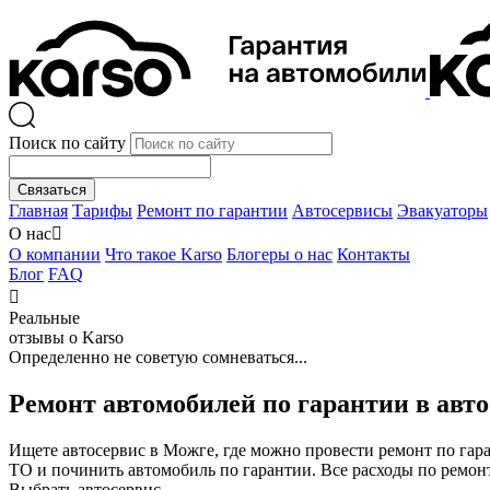
Поиск по сайту
Связаться
Главная
Тарифы
Ремонт по гарантии
Автосервисы
Эвакуаторы
О нас

О компании
Что такое Karso
Блогеры о нас
Контакты
Блог
FAQ

Реальные
отзывы о Karso
Определенно не советую сомневаться...
Ремонт автомобилей по гарантии в авт
Ищете автосервис в Можге, где можно провести ремонт по га
ТО и починить автомобиль по гарантии. Все расходы по ремон
Выбрать автосервис