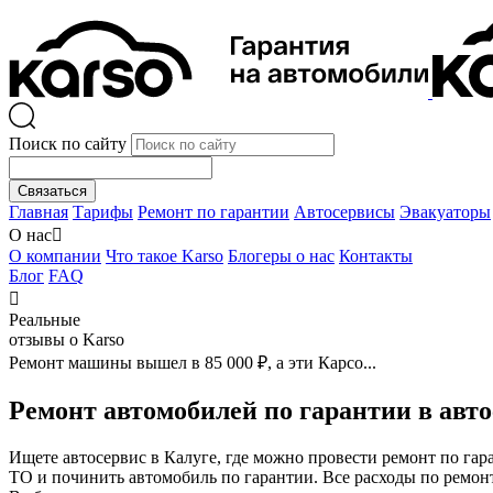
Поиск по сайту
Связаться
Главная
Тарифы
Ремонт по гарантии
Автосервисы
Эвакуаторы
О нас

О компании
Что такое Karso
Блогеры о нас
Контакты
Блог
FAQ

Реальные
отзывы о Karso
Ремонт машины вышел в 85 000 ₽, а эти Карсо...
Ремонт автомобилей по гарантии в авто
Ищете автосервис в Калуге, где можно провести ремонт по га
ТО и починить автомобиль по гарантии. Все расходы по ремон