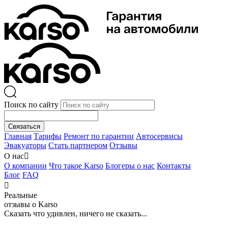
Поиск по сайту
Связаться
Главная
Тарифы
Ремонт по гарантии
Автосервисы
Эвакуаторы
Стать партнером
Отзывы
О нас

О компании
Что такое Karso
Блогеры о нас
Контакты
Блог
FAQ

Реальные
отзывы о Karso
Сказать что удивлен, ничего не сказать...