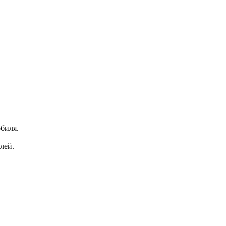
биля.
лей.