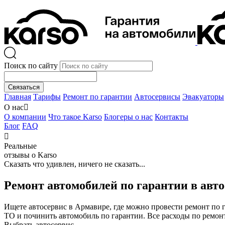
Поиск по сайту
Связаться
Главная
Тарифы
Ремонт по гарантии
Автосервисы
Эвакуаторы
О нас

О компании
Что такое Karso
Блогеры о нас
Контакты
Блог
FAQ

Реальные
отзывы о Karso
Сказать что удивлен, ничего не сказать...
Ремонт автомобилей по гарантии в авт
Ищете автосервис в Армавире, где можно провести ремонт по
ТО и починить автомобиль по гарантии. Все расходы по ремон
Выбрать автосервис