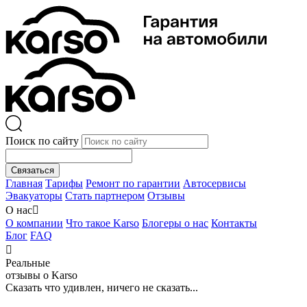
Поиск по сайту
Связаться
Главная
Тарифы
Ремонт по гарантии
Автосервисы
Эвакуаторы
Стать партнером
Отзывы
О нас

О компании
Что такое Karso
Блогеры о нас
Контакты
Блог
FAQ

Реальные
отзывы о Karso
Сказать что удивлен, ничего не сказать...