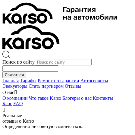
Поиск по сайту
Связаться
Главная
Тарифы
Ремонт по гарантии
Автосервисы
Эвакуаторы
Стать партнером
Отзывы
О нас

О компании
Что такое Karso
Блогеры о нас
Контакты
Блог
FAQ

Реальные
отзывы о Karso
Определенно не советую сомневаться...