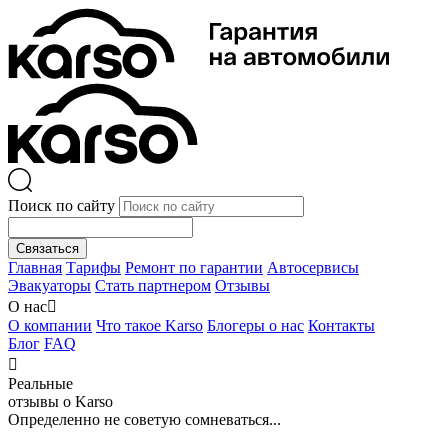
Поиск по сайту
Связаться
Главная
Тарифы
Ремонт по гарантии
Автосервисы
Эвакуаторы
Стать партнером
Отзывы
О нас

О компании
Что такое Karso
Блогеры о нас
Контакты
Блог
FAQ

Реальные
отзывы о Karso
Определенно не советую сомневаться...