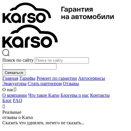
Поиск по сайту
Связаться
Главная
Тарифы
Ремонт по гарантии
Автосервисы
Эвакуаторы
Стать партнером
Отзывы
О нас

О компании
Что такое Karso
Блогеры о нас
Контакты
Блог
FAQ

Реальные
отзывы о Karso
Сказать что удивлен, ничего не сказать...