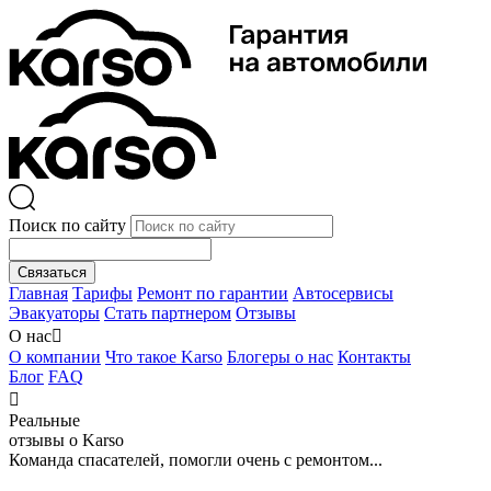
Поиск по сайту
Связаться
Главная
Тарифы
Ремонт по гарантии
Автосервисы
Эвакуаторы
Стать партнером
Отзывы
О нас

О компании
Что такое Karso
Блогеры о нас
Контакты
Блог
FAQ

Реальные
отзывы о Karso
Команда спасателей, помогли очень с ремонтом...