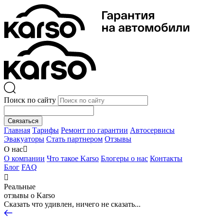
Поиск по сайту
Связаться
Главная
Тарифы
Ремонт по гарантии
Автосервисы
Эвакуаторы
Стать партнером
Отзывы
О нас

О компании
Что такое Karso
Блогеры о нас
Контакты
Блог
FAQ

Реальные
отзывы о Karso
Сказать что удивлен, ничего не сказать...