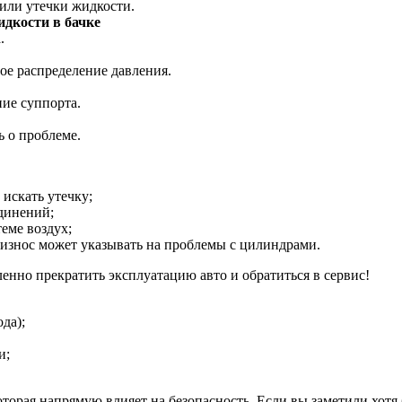
 или утечки жидкости.
дкости в бачке
.
ое распределение давления.
ие суппорта.
 о проблеме.
 искать утечку;
динений;
теме воздух;
 износ может указывать на проблемы с цилиндрами.
енно прекратить эксплуатацию авто и обратиться в сервис!
да);
и;
оторая напрямую влияет на безопасность. Если вы заметили хот