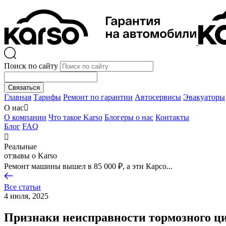
Поиск по сайту
Связаться
Главная
Тарифы
Ремонт по гарантии
Автосервисы
Эвакуаторы
О нас

О компании
Что такое Karso
Блогеры о нас
Контакты
Блог
FAQ

Реальные
отзывы о Karso
Ремонт машины вышел в 85 000 ₽, а эти Карсо...
Все статьи
4 июля, 2025
Признаки неисправности тормозного ци