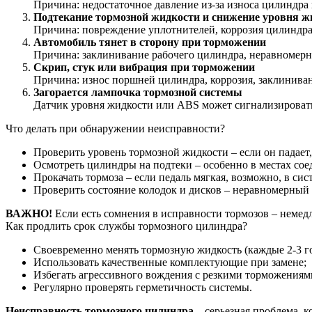
Причина: недостаточное давление из-за износа цилиндра
Подтекание тормозной жидкости и снижение уровня жи
Причина: повреждение уплотнителей, коррозия цилиндра
Автомобиль тянет в сторону при торможении
Причина: заклинивание рабочего цилиндра, неравномерн
Скрип, стук или вибрация при торможении
Причина: износ поршней цилиндра, коррозия, заклиниван
Загорается лампочка тормозной системы
Датчик уровня жидкости или ABS может сигнализировать
Что делать при обнаружении неисправности?
Проверить уровень тормозной жидкости – если он падает,
Осмотреть цилиндры на подтеки – особенно в местах сое
Прокачать тормоза – если педаль мягкая, возможно, в сис
Проверить состояние колодок и дисков – неравномерный
ВАЖНО!
Если есть сомнения в исправности тормозов – немедл
Как продлить срок службы тормозного цилиндра?
Своевременно менять тормозную жидкость (каждые 2-3 го
Использовать качественные комплектующие при замене;
Избегать агрессивного вождения с резкими торможениям
Регулярно проверять герметичность системы.
Неисправность тормозного цилиндра
– серьезная проблема, к