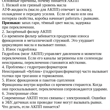
Основные причины, почему пинается АКПП
1. Низкий или грязный уровень масла
АТФ-жидкость (масло для АКПП) отвечает за смазку,
охлаждение и передачу усилия. Если её мало или она
потеряла свойства, коробка начинает работать с рывками.
Признаки:
запах гари, тёмный цвет масла, задержка
при переключении.
2. Засорённый фильтр АКПП
Со временем фильтр забивается продуктами износа
фрикционов и металлической стружкой. Это ухудшает
циркуляцию масла и вызывает пинки.
3. Износ гидроблока
Гидроблок (мозг АКПП) управляет давлением и моментом
переключения. Если его каналы загрязнены или соленоиды
неисправны, переключения становятся жёсткими.
4. Проблемы с гидротрансформатором
Неисправный «бублик» (гидротрансформатор) часто вызывает
толчки при трогании и торможении.
5. Износ фрикционов и пакетов сцепления
Фрикционы внутри коробки со временем стираются. Когда
они проскальзывают, переключения сопровождаются ударами.
6. Электронные сбои
Современные АКПП тесно связаны с электроникой. Ошибки
в ЭБУ, датчиках или проводке тоже могут вызывать рывки.
Что делать, если АКПП пинается?