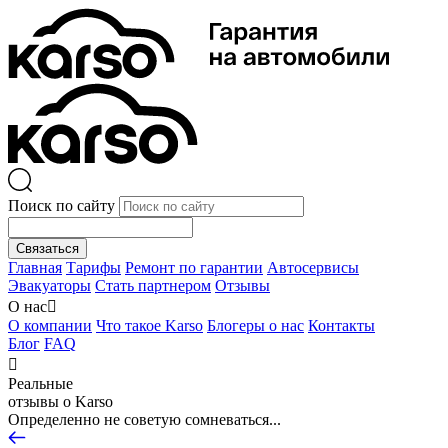
Поиск по сайту
Связаться
Главная
Тарифы
Ремонт по гарантии
Автосервисы
Эвакуаторы
Стать партнером
Отзывы
О нас

О компании
Что такое Karso
Блогеры о нас
Контакты
Блог
FAQ

Реальные
отзывы о Karso
Определенно не советую сомневаться...