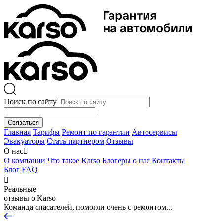
Поиск по сайту
Связаться
Главная
Тарифы
Ремонт по гарантии
Автосервисы
Эвакуаторы
Стать партнером
Отзывы
О нас

О компании
Что такое Karso
Блогеры о нас
Контакты
Блог
FAQ

Реальные
отзывы о Karso
Команда спасателей, помогли очень с ремонтом...