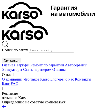
Поиск по сайту
Связаться
Главная
Тарифы
Ремонт по гарантии
Автосервисы
Эвакуаторы
Стать партнером
Отзывы
О нас

О компании
Что такое Karso
Блогеры о нас
Контакты
Блог
FAQ

Реальные
отзывы о Karso
Определенно не советую сомневаться...