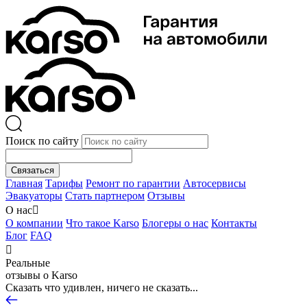
Поиск по сайту
Связаться
Главная
Тарифы
Ремонт по гарантии
Автосервисы
Эвакуаторы
Стать партнером
Отзывы
О нас

О компании
Что такое Karso
Блогеры о нас
Контакты
Блог
FAQ

Реальные
отзывы о Karso
Сказать что удивлен, ничего не сказать...