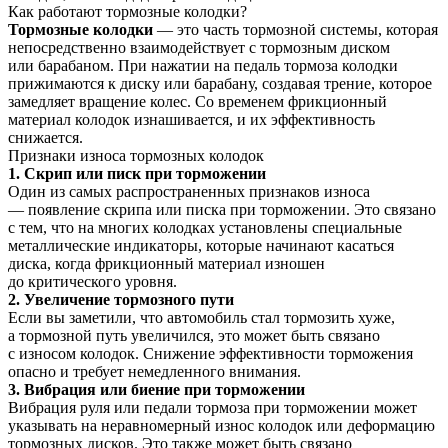
Как работают тормозные колодки?
Тормозные колодки
— это часть тормозной системы, которая
непосредственно взаимодействует с тормозным диском
или барабаном. При нажатии на педаль тормоза колодки
прижимаются к диску или барабану, создавая трение, которое
замедляет вращение колес. Со временем фрикционный
материал колодок изнашивается, и их эффективность
снижается.
Признаки износа тормозных колодок
1. Скрип или писк при торможении
Один из самых распространенных признаков износа
— появление скрипа или писка при торможении. Это связано
с тем, что на многих колодках установлены специальные
металлические индикаторы, которые начинают касаться
диска, когда фрикционный материал изношен
до критического уровня.
2. Увеличение тормозного пути
Если вы заметили, что автомобиль стал тормозить хуже,
а тормозной путь увеличился, это может быть связано
с износом колодок. Снижение эффективности торможения
опасно и требует немедленного внимания.
3. Вибрация или биение при торможении
Вибрация руля или педали тормоза при торможении может
указывать на неравномерный износ колодок или деформацию
тормозных дисков. Это также может быть связано