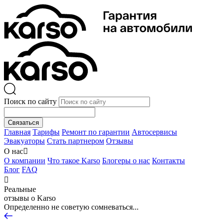
Поиск по сайту
Связаться
Главная
Тарифы
Ремонт по гарантии
Автосервисы
Эвакуаторы
Стать партнером
Отзывы
О нас

О компании
Что такое Karso
Блогеры о нас
Контакты
Блог
FAQ

Реальные
отзывы о Karso
Определенно не советую сомневаться...