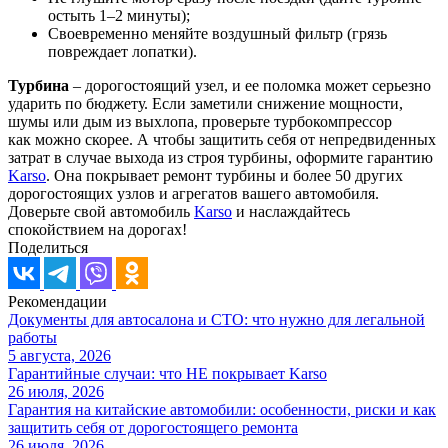
остыть 1–2 минуты);
Своевременно меняйте воздушный фильтр (грязь
повреждает лопатки).
Турбина
– дорогостоящий узел, и ее поломка может серьезно
ударить по бюджету. Если заметили снижение мощности,
шумы или дым из выхлопа, проверьте турбокомпрессор
как можно скорее. А чтобы защитить себя от непредвиденных
затрат в случае выхода из строя турбины, оформите гарантию
Karso
. Она покрывает ремонт турбины и более 50 других
дорогостоящих узлов и агрегатов вашего автомобиля.
Доверьте свой автомобиль
Karso
и наслаждайтесь
спокойствием на дорогах!
Поделиться
Рекомендации
Документы для автосалона и СТО: что нужно для легальной
работы
5 августа, 2026
Гарантийные случаи: что НЕ покрывает Karso
26 июля, 2026
Гарантия на китайские автомобили: особенности, риски и как
защитить себя от дорогостоящего ремонта
26 июля, 2026