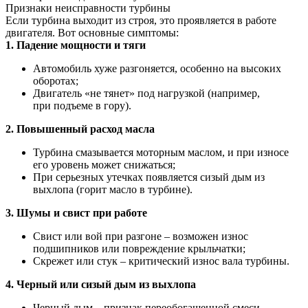
Признаки неисправности турбины
Если турбина выходит из строя, это проявляется в работе
двигателя. Вот основные симптомы:
1. Падение мощности и тяги
Автомобиль хуже разгоняется, особенно на высоких
оборотах;
Двигатель «не тянет» под нагрузкой (например,
при подъеме в гору).
2. Повышенный расход масла
Турбина смазывается моторным маслом, и при износе
его уровень может снижаться;
При серьезных утечках появляется сизый дым из
выхлопа (горит масло в турбине).
3. Шумы и свист при работе
Свист или вой при разгоне – возможен износ
подшипников или повреждение крыльчатки;
Скрежет или стук – критический износ вала турбины.
4. Черный или сизый дым из выхлопа
Черный дым – признак переобогащенной смеси