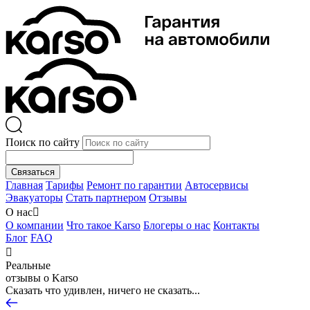
Поиск по сайту
Связаться
Главная
Тарифы
Ремонт по гарантии
Автосервисы
Эвакуаторы
Стать партнером
Отзывы
О нас

О компании
Что такое Karso
Блогеры о нас
Контакты
Блог
FAQ

Реальные
отзывы о Karso
Сказать что удивлен, ничего не сказать...