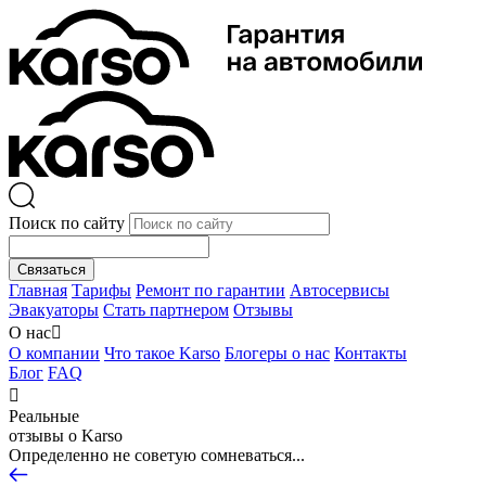
Поиск по сайту
Связаться
Главная
Тарифы
Ремонт по гарантии
Автосервисы
Эвакуаторы
Стать партнером
Отзывы
О нас

О компании
Что такое Karso
Блогеры о нас
Контакты
Блог
FAQ

Реальные
отзывы о Karso
Определенно не советую сомневаться...