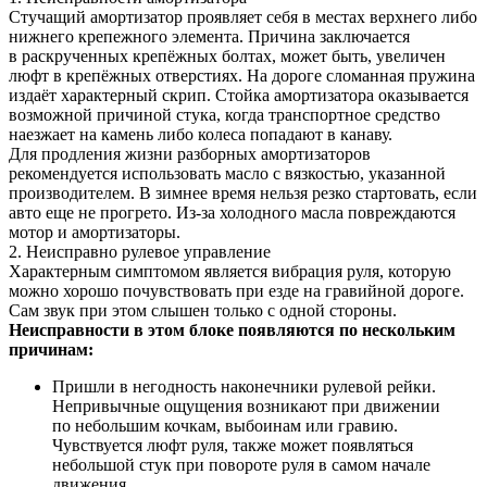
Стучащий амортизатор проявляет себя в местах верхнего либо
нижнего крепежного элемента. Причина заключается
в раскрученных крепёжных болтах, может быть, увеличен
люфт в крепёжных отверстиях. На дороге сломанная пружина
издаёт характерный скрип. Стойка амортизатора оказывается
возможной причиной стука, когда транспортное средство
наезжает на камень либо колеса попадают в канаву.
Для продления жизни разборных амортизаторов
рекомендуется использовать масло с вязкостью, указанной
производителем. В зимнее время нельзя резко стартовать, если
авто еще не прогрето. Из-за холодного масла повреждаются
мотор и амортизаторы.
2. Неисправно рулевое управление
Характерным симптомом является вибрация руля, которую
можно хорошо почувствовать при езде на гравийной дороге.
Сам звук при этом слышен только с одной стороны.
Неисправности в этом блоке появляются по нескольким
причинам:
Пришли в негодность наконечники рулевой рейки.
Непривычные ощущения возникают при движении
по небольшим кочкам, выбоинам или гравию.
Чувствуется люфт руля, также может появляться
небольшой стук при повороте руля в самом начале
движения.