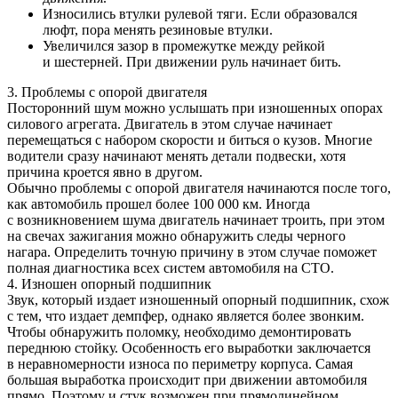
Износились втулки рулевой тяги. Если образовался
люфт, пора менять резиновые втулки.
Увеличился зазор в промежутке между рейкой
и шестерней. При движении руль начинает бить.
3. Проблемы с опорой двигателя
Посторонний шум можно услышать при изношенных опорах
силового агрегата. Двигатель в этом случае начинает
перемещаться с набором скорости и биться о кузов. Многие
водители сразу начинают менять детали подвески, хотя
причина кроется явно в другом.
Обычно проблемы с опорой двигателя начинаются после того,
как автомобиль прошел более 100 000 км. Иногда
с возникновением шума двигатель начинает троить, при этом
на свечах зажигания можно обнаружить следы черного
нагара. Определить точную причину в этом случае поможет
полная диагностика всех систем автомобиля на СТО.
4. Изношен опорный подшипник
Звук, который издает изношенный опорный подшипник, схож
с тем, что издает демпфер, однако является более звонким.
Чтобы обнаружить поломку, необходимо демонтировать
переднюю стойку. Особенность его выработки заключается
в неравномерности износа по периметру корпуса. Самая
большая выработка происходит при движении автомобиля
прямо. Поэтому и стук возможен при прямолинейном