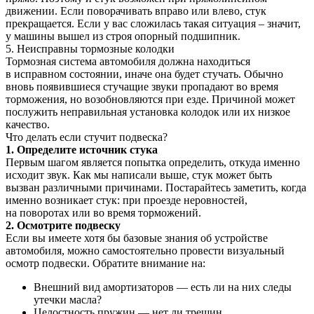
движении. Если поворачивать вправо или влево, стук
прекращается. Если у вас сложилась такая ситуация – значит,
у машины вышел из строя опорный подшипник.
5. Неисправны тормозные колодки
Тормозная система автомобиля должна находиться
в исправном состоянии, иначе она будет стучать. Обычно
вновь появившиеся стучащие звуки пропадают во время
торможения, но возобновляются при езде. Причиной может
послужить неправильная установка колодок или их низкое
качество.
Что делать если стучит подвеска?
1. Определите источник стука
Первым шагом является попытка определить, откуда именно
исходит звук. Как мы написали выше, стук может быть
вызван различными причинами. Постарайтесь заметить, когда
именно возникает стук: при проезде неровностей,
на поворотах или во время торможений.
2. Осмотрите подвеску
Если вы имеете хотя бы базовые знания об устройстве
автомобиля, можно самостоятельно провести визуальный
осмотр подвески. Обратите внимание на:
Внешний вид амортизаторов — есть ли на них следы
утечки масла?
Целостность пружин — нет ли трещин